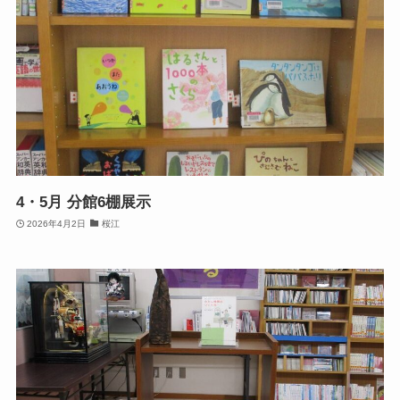
4・5月 分館6棚展示
2026年4月2日
桜江