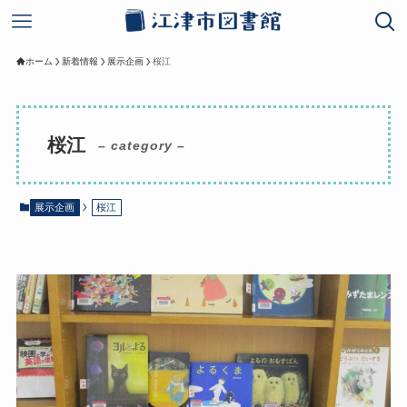
ホーム
新着情報
展示企画
桜江
桜江
– category –
展示企画
桜江